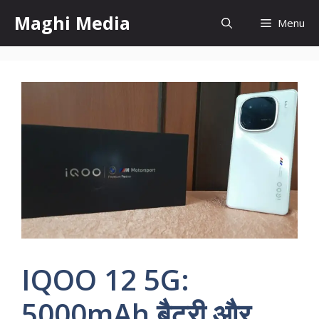
Skip
Maghi Media
Menu
to
content
IQOO 12 5G:
5000mAh बैटरी और